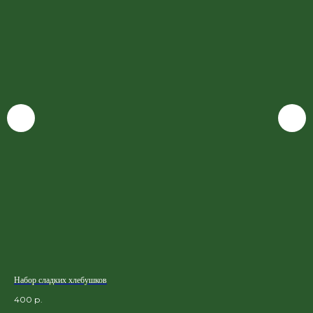
Набор сладких хлебушков
Неа
400
р.
110