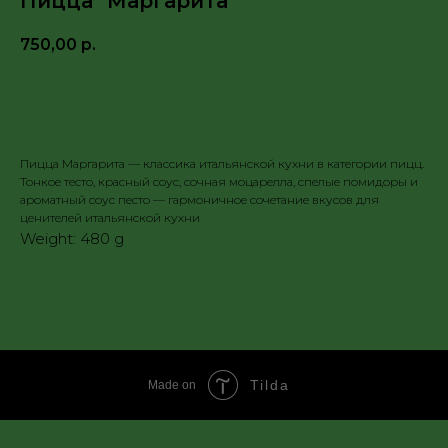
Пицца "Маргарита"
750,00
р.
Заказать
Пицца Маргарита — классика итальянской кухни в категории пицц.
Тонкое тесто, красный соус, сочная моцарелла, спелые помидоры и
ароматный соус песто — гармоничное сочетание вкусов для
ценителей итальянской кухни
Weight: 480 g
Tilda
Made on