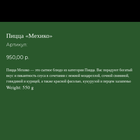
Пицца «Мехико»
Артикул:
950,00
р.
Пицца Мехико — это сытное блюдо из категории Пицца. Вас порадуют богатый
вкус и пикантность соуса в сочетании с нежной моцареллой, сочной свининой,
говядиной и курицей, а также красной фасолью, кукурузой и перцем халапеньо
Weight: 550 g