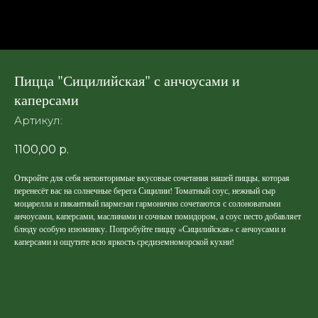
Пицца "Сицилийская" с анчоусами и
каперсами
Артикул:
1100,00
р.
Откройте для себя неповторимые вкусовые сочетания нашей пиццы, которая
перенесёт вас на солнечные берега Сицилии! Томатный соус, нежный сыр
моцарелла и пикантный пармезан гармонично сочетаются с солоноватыми
анчоусами, каперсами, маслинами и сочным помидором, а соус песто добавляет
блюду особую изюминку. Попробуйте пиццу «Сицилийская» с анчоусами и
каперсами и ощутите всю яркость средиземноморской кухни!