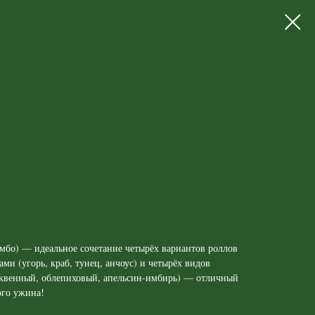
омбо) — идеальное сочетание четырёх вариантов роллов
и (угорь, краб, тунец, анчоус) и четырёх видов
юквенный, облепиховый, апельсин-имбирь) — отличный
ого ужина!