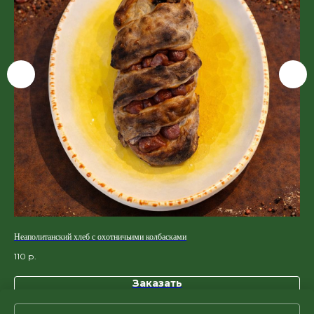
Неаполитанский хлеб с охотничьими колбасками
Наб
110
р.
25
Заказать