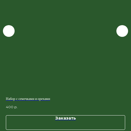
Набор с семечками и орехами
Неа
400
р.
110
Заказать